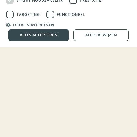
STRIKT NOODZAKELIJK
PRESTATIE
We geloven in de kracht van samen aanpakken en halen het
TARGETING
FUNCTIONEEL
beste uit elkaar. Van gezamenlijke lunches tot het vieren van
DETAILS WEERGEVEN
successen, we zorgen voor een werkomgeving waarin je je thuis
ALLES ACCEPTEREN
ALLES AFWIJZEN
voelt en met plezier werkt.
Wat maakt jouw werk bij ons zo bijzonder?
Werken bij Group of Butchers betekent werken in een
organisatie waar ondernemerschap, snelheid en kwaliteit
centraal staan. Jij hebt de kans om écht impact te maken, of je
nu een team aanstuurt in de productie of verbeteringen
realiseert in onze supply chain. Met veel vrijheid om je rol naar
eigen inzicht in te vullen, diverse werkzaamheden en
uitdagende processen is geen dag hetzelfde. Bovendien zorgen