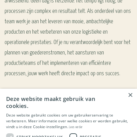
afwisselend. Geen dag is hetzelfde: het tempo ligt hoog, de
processen zijn complex en resultaat telt. Als onderdeel van ons
team werk je aan het leveren van mooie, ambachtelijke
producten en het verbeteren van onze logistieke en
operationele prestaties. Of je nu verantwoordelijk bent voor het
plannen van goederenstromen, het aansturen van
productieteams of het implementeren van efficiëntere
processen, jouw werk heeft directe impact op ons succes.
Samenwerken met een hecht en betrokken team:
×
Deze website maakt gebruik van
Bij Group of Butchers heerst een informele sfeer waarin humor,
cookies.
samenwerking en betrokkenheid centraal staan. Je maakt deel
Deze website gebruikt cookies om uw gebruikerservaring te
verbeteren. Meer informatie over welke cookies er worden gebruikt,
uit van een team waarin iedereen elkaar kent en ondersteunt,
vindt u in deze Cookie-instellingen.
Lees verder
of je nu op de productievloer staat of in een logistieke rol werkt.